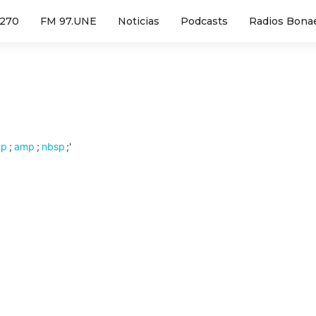
1270
FM 97.UNE
Noticias
Podcasts
Radios Bona
mp
;
amp
;
nbsp
;'