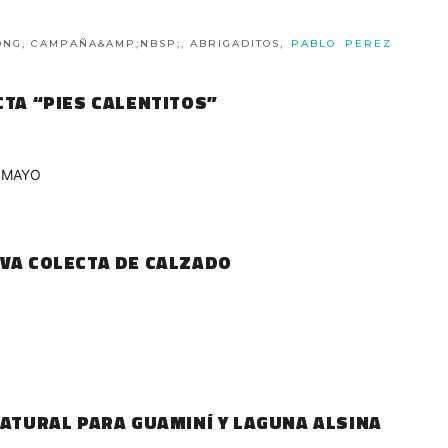
 ONG, CAMPAÑA&AMP;NBSP;, ABRIGADITOS,
PABLO
PEREZ
CTA “PIES CALENTITOS”
 MAYO
EVA COLECTA DE CALZADO
NATURAL PARA GUAMINÍ Y LAGUNA ALSINA