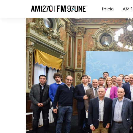
Hola
Inicio
AM 