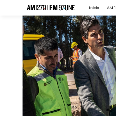
Hola
Inicio
AM 