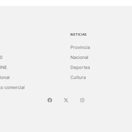
NOTICIAS
Provincia
0
Nacional
UNE
Deportes
ional
Cultura
o comercial
Ir a Facebook
Ir a X (Ex-Twitter)
Ir a