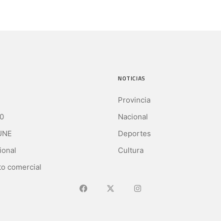
NOTICIAS
Provincia
0
Nacional
UNE
Deportes
ional
Cultura
o comercial
Ir a Facebook
Ir a X (Ex-Twitter)
Ir a