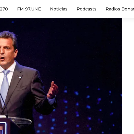
1270
FM 97.UNE
Noticias
Podcasts
Radios Bona