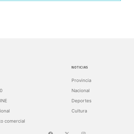
NOTICIAS
Provincia
0
Nacional
UNE
Deportes
ional
Cultura
o comercial
Ir a Facebook
Ir a X (Ex-Twitter)
Ir a