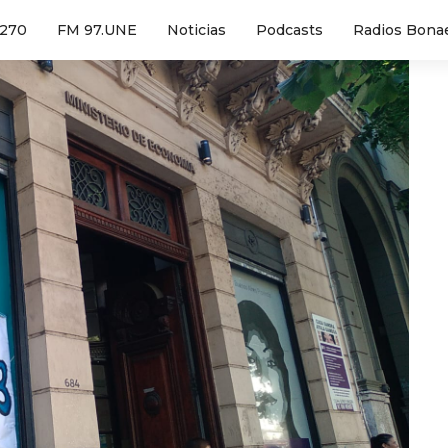
1270
FM 97.UNE
Noticias
Podcasts
Radios Bona