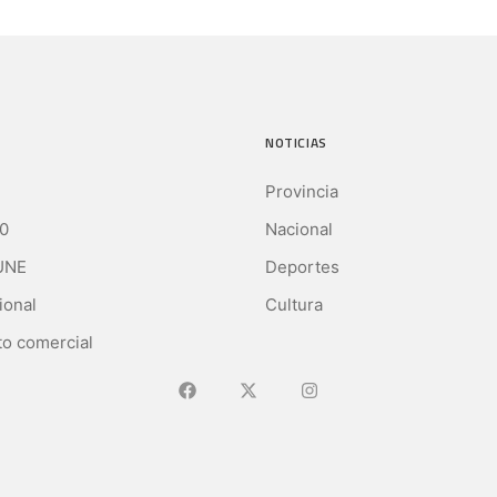
NOTICIAS
Provincia
0
Nacional
UNE
Deportes
ional
Cultura
o comercial
Ir a Facebook
Ir a X (Ex-Twitter)
Ir a