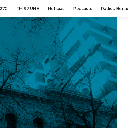
1270
FM 97.UNE
Noticias
Podcasts
Radios Bona