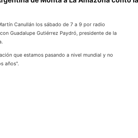
Argentina de Monta a La Amazona contó la
artín Canullán los sábado de 7 a 9 por radio
 con Guadalupe Gutiérrez Paydró, presidente de la
a.
ituación que estamos pasando a nivel mundial y no
os años".