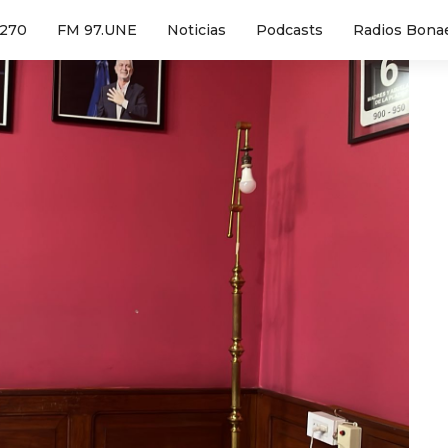
1270
FM 97.UNE
Noticias
Podcasts
Radios Bona