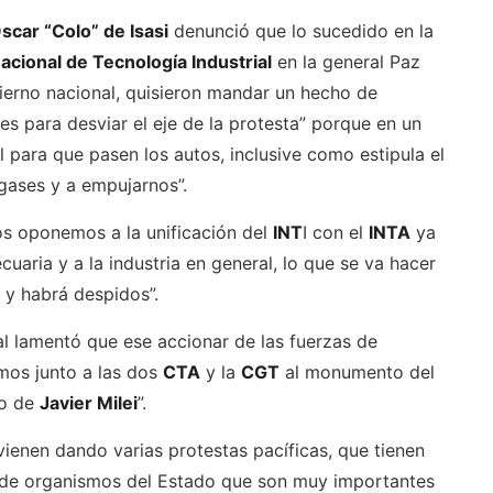
scar “Colo” de Isasi
denunció que lo sucedido en la
Nacional de Tecnología Industrial
en la general Paz
bierno nacional, quisieron mandar un hecho de
ales para desviar el eje de la protesta” porque en un
 para que pasen los autos, inclusive como estipula el
 gases y a empujarnos”.
os oponemos a la unificación del
INT
I con el
INTA
ya
cuaria y a la industria en general, lo que se va hacer
s y habrá despidos”.
l lamentó que ese accionar de las fuerzas de
mos junto a las dos
CTA
y la
CGT
al monumento del
eo de
Javier Milei
”.
vienen dando varias protestas pacíficas, que tienen
 y de organismos del Estado que son muy importantes