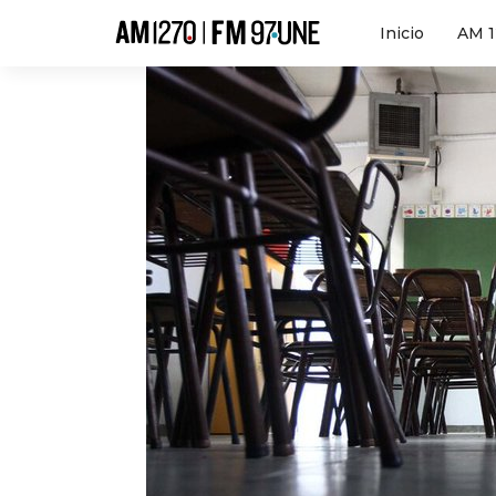
Hola
Inicio
AM 