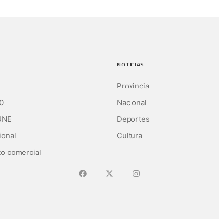
NOTICIAS
Provincia
0
Nacional
UNE
Deportes
ional
Cultura
o comercial
Ir a Facebook
Ir a X (Ex-Twitter)
Ir a