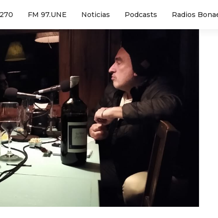
1270
FM 97.UNE
Noticias
Podcasts
Radios Bona