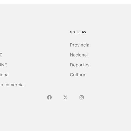
NOTICIAS
Provincia
0
Nacional
UNE
Deportes
ional
Cultura
o comercial
Ir a Facebook
Ir a X (Ex-Twitter)
Ir a