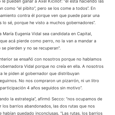
le pueden ganar a Axel Kicillof: “él está haciendo las
 como “el pibito”, pero se los come a todos”. En
añamiento contra él porque ven que puede parar una
s lo sé, porque he visto a muchos gobernadores”.
a María Eugenia Vidal sea candidata en Capital,
orque acá pierde como perro, no la van a mandar a
 se pierden y no se recuperan".
 anterior se ensañó con nosotros porque no hablamos
 gobernadora Vidal porque no creía en ella. A nosotros
ra le piden al gobernador que distribuyan
guirnos. No nos compraron un pizarrón, ni un litro
oparticipación 4 años seguidos sin motivo”.
ando la estrategia”, afirmó Secco: “nos ocupamos de
ar los barrios abandonados, las dos rutas que nos
 habían quedado inconclusas. “Las rutas, los barrios