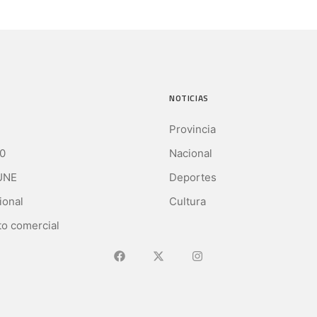
NOTICIAS
Provincia
0
Nacional
UNE
Deportes
ional
Cultura
o comercial
Ir a Facebook
Ir a X (Ex-Twitter)
Ir a