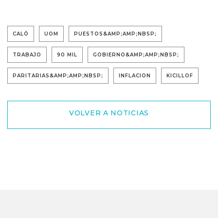
CALÓ
UOM
PUESTOS&AMP;AMP;NBSP;
TRABAJO
90 MIL
GOBIERNO&AMP;AMP;NBSP;
PARITARIAS&AMP;AMP;NBSP;
INFLACION
KICILLOF
VOLVER A NOTICIAS