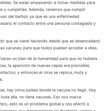
medidas. Se están empezando a tomar medidas para
es y cumplirlas. Además, tenemos que cumplir
 uso del barbijo ya que es una enfermedad
cesario el contacto entre una persona contagiada y
dido que se viene haciendo desde que se desencadenó
 las vacunas; para que todos puedan acceder a ellas.
 fueran un bien de la humanidad para que no hubiera
nces, la aparición de nuevas cepas era previsible.
ontactos; y entonces el virus se replica, muta y
a.
las, hay otros países donde la vacuna no llegó. Hay
 toda ella, no tiene vacunas. Eso nos marca
Pero, esto es un problema global y nos afectó a
o logramos que desaparezcan las fronteras, vamos a