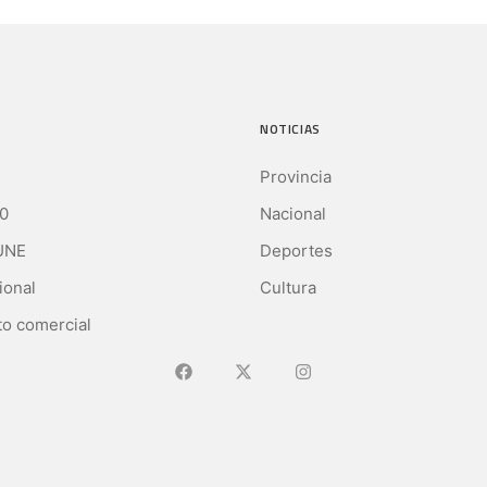
NOTICIAS
Provincia
0
Nacional
UNE
Deportes
ional
Cultura
o comercial
Ir a Facebook
Ir a X (Ex-Twitter)
Ir a