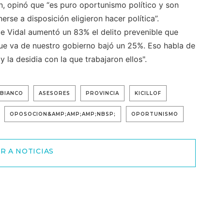
n, opinó que “es puro oportunismo político y son
rse a disposición eligieron hacer política”.
e Vidal aumentó un 83% el delito prevenible que
 que va de nuestro gobierno bajó un 25%. Eso habla de
 la desidia con la que trabajaron ellos".
BIANCO
ASESORES
PROVINCIA
KICILLOF
OPOSOCION&AMP;AMP;AMP;NBSP;
OPORTUNISMO
R A NOTICIAS