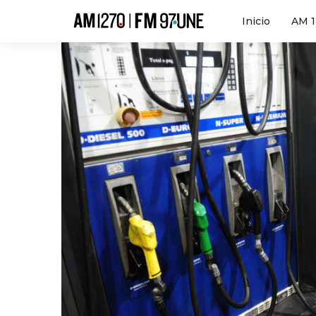
Hola
Inicio
AM 