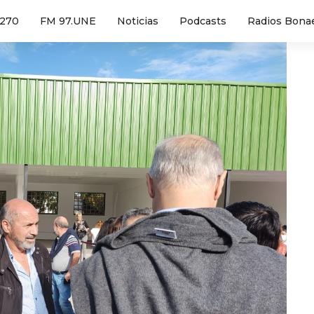
1270
FM 97.UNE
Noticias
Podcasts
Radios Bona