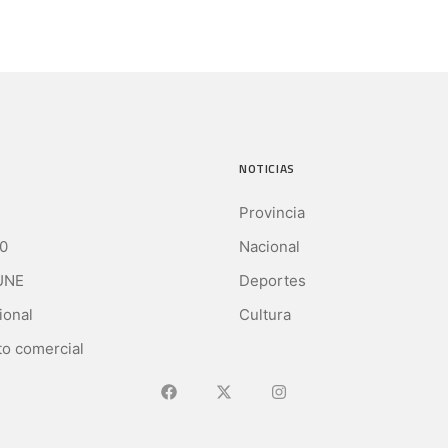
NOTICIAS
Provincia
0
Nacional
UNE
Deportes
ional
Cultura
o comercial
Ir a Facebook
Ir a X (Ex-Twitter)
Ir a