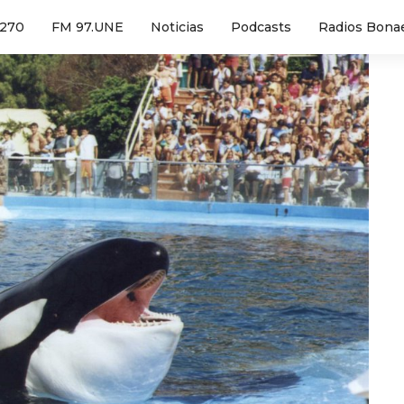
1270
FM 97.UNE
Noticias
Podcasts
Radios Bona