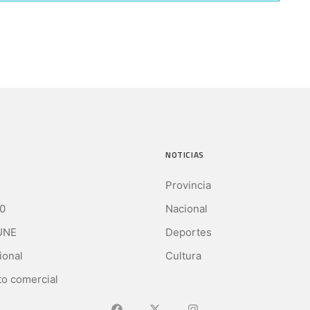
NOTICIAS
Provincia
0
Nacional
UNE
Deportes
ional
Cultura
o comercial
Ir a Facebook
Ir a X (Ex-Twitter)
Ir a