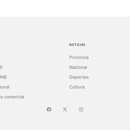
NOTICIAS
Provincia
0
Nacional
UNE
Deportes
ional
Cultura
o comercial
Ir a Facebook
Ir a X (Ex-Twitter)
Ir a