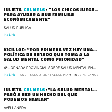
JULIETA
CALMELS
: "LOS CHICOS JUEGAN
PARA AYUDAR A SUS FAMILIAS
ECONÓMICAMENTE"
SALUD PÚBLICA
Ir a Link
KICILLOF: “POR PRIMERA VEZ HAY UNA
POLÍTICA DE ESTADO QUE TOMA A LA
SALUD MENTAL COMO PRIORIDAD”
4ª JORNADA PROVINCIAL SOBRE SALUD MENTAL EN
LANÚS
Ir a Link
| TAGS : SALUD MENTAL&AMP;AMP;NBSP;, LANUS
JULIETA
CALMELS
:“LA SALUD MENTAL
PASÓ A SER UN HECHO DEL QUE
PODEMOS HABLAR”
AVELLANEDA