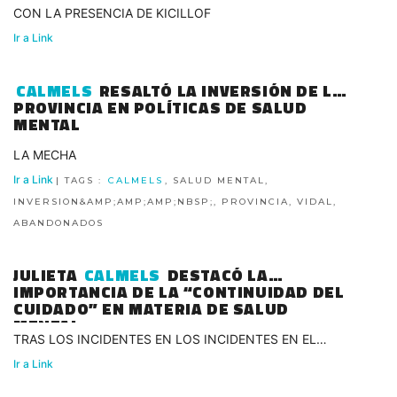
CON LA PRESENCIA DE KICILLOF
Ir a Link
CALMELS
RESALTÓ LA INVERSIÓN DE LA
PROVINCIA EN POLÍTICAS DE SALUD
MENTAL
LA MECHA
Ir a Link
| TAGS :
CALMELS
, SALUD MENTAL,
INVERSION&AMP;AMP;AMP;NBSP;, PROVINCIA, VIDAL,
ABANDONADOS
JULIETA
CALMELS
DESTACÓ LA
IMPORTANCIA DE LA “CONTINUIDAD DEL
CUIDADO” EN MATERIA DE SALUD
MENTAL
TRAS LOS INCIDENTES EN LOS INCIDENTES EN EL
DEPARTAMENTO DE PETINATTO
Ir a Link