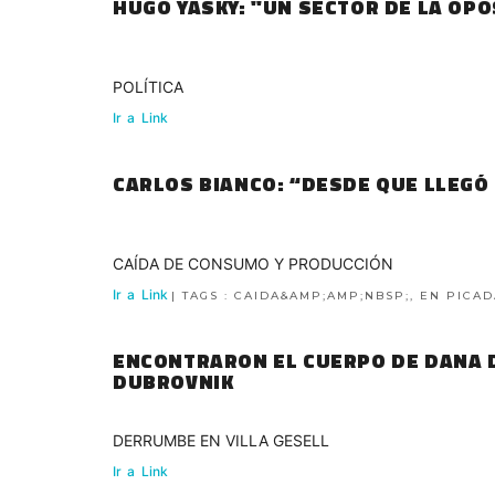
HUGO YASKY: "UN SECTOR DE LA OP
POLÍTICA
Ir
a
Link
CARLOS BIANCO: “DESDE QUE LLEGÓ
CAÍDA DE CONSUMO Y PRODUCCIÓN
Ir
a
Link
| TAGS : CAIDA&AMP;AMP;NBSP;, EN PICA
ENCONTRARON EL CUERPO DE DANA D
DUBROVNIK
DERRUMBE EN VILLA GESELL
Ir
a
Link