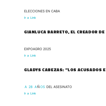
ELECCIONES EN CABA
Ir
a
Link
GIANLUCA BARRETO, EL CREADOR D
EXPOAGRO 2025
Ir
a
Link
GLADYS CABEZAS: “LOS ACUSADOS 
A
28
A
Ñ
OS
DEL ASESINATO
Ir
a
Link