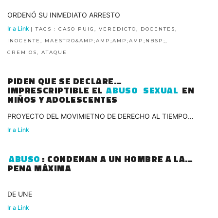
ORDENÓ SU INMEDIATO ARRESTO
Ir a Link
| TAGS : CASO PUIG, VEREDICTO, DOCENTES,
INOCENTE, MAESTRO&AMP;AMP;AMP;AMP;NBSP;,
GREMIOS, ATAQUE
PIDEN QUE SE DECLARE
IMPRESCRIPTIBLE EL
ABUSO
SEXUAL
EN
NIÑOS Y ADOLESCENTES
PROYECTO DEL MOVIMIETNO DE DERECHO AL TIEMPO
ARGENTINA
Ir a Link
ABUSO
: CONDENAN A UN HOMBRE A LA
PENA MÁXIMA
DE UNE
Ir a Link