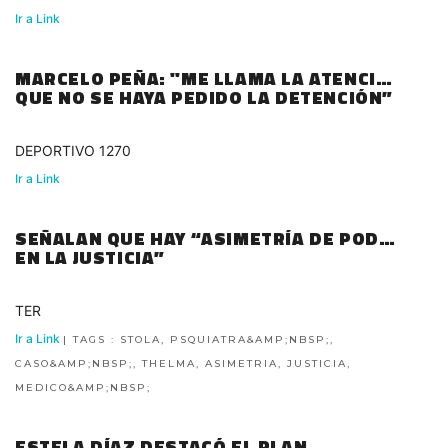
Ir a Link
MARCELO PEÑA: "ME LLAMA LA ATENCIÓN
QUE NO SE HAYA PEDIDO LA DETENCIÓN”
DEPORTIVO 1270
Ir a Link
SEÑALAN QUE HAY “ASIMETRÍA DE PODER
EN LA JUSTICIA”
TER
Ir a Link
| TAGS : STOLA, PSQUIATRA&AMP;NBSP;,
CASO&AMP;NBSP;, THELMA, ASIMETRIA, JUSTICIA,
MEDICO&AMP;NBSP;
ESTELA DÍAZ DESTACÓ EL PLAN