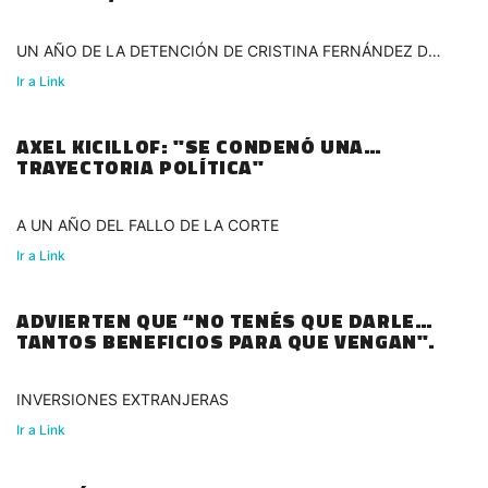
UN AÑO DE LA DETENCIÓN DE CRISTINA FERNÁNDEZ DE
KIRCHNER
Ir a Link
AXEL KICILLOF: "SE CONDENÓ UNA
TRAYECTORIA POLÍTICA"
A UN AÑO DEL FALLO DE LA CORTE
Ir a Link
ADVIERTEN QUE “NO TENÉS QUE DARLES
TANTOS BENEFICIOS PARA QUE VENGAN".
INVERSIONES EXTRANJERAS
Ir a Link