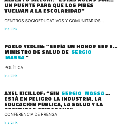
UN PUENTE PARA QUE LOS PIBES
VUELVAN A LA ESCOLARIDAD”
CENTROS SOCIOEDUCATIVOS Y COMUNITARIOS
MÓVILES
Ir a Link
PABLO YEDLIN: “SERÍA UN HONOR SER EL
MINISTRO DE SALUD DE
SERGIO
MASSA
”
POLÍTICA
Ir a Link
AXEL KICILLOF: “SIN
SERGIO
MASSA
ESTÁ EN PELIGRO LA INDUSTRIA, LA
EDUCACIÓN PÚBLICA, LA SALUD Y LA
SEGURIDAD CIUDADANA”
CONFERENCIA DE PRENSA
Ir a Link