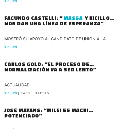
Ir a Link
FACUNDO CASTELLI: “
MASSA
Y KICILLOF
NOS DAN UNA LÍNEA DE ESPERANZA”
MOSTRÓ SU APOYO AL CANDIDATO DE UNIÓN X LA
PATRIA
Ir a Link
CARLOS GOLD: “EL PROCESO DE
NORMALIZACIÓN VA A SER LENTO”
ACTUALIDAD
Ir a Link
| TAGS : NAFTAS
JOSÉ MAYANS: “MILEI ES MACRI
POTENCIADO”